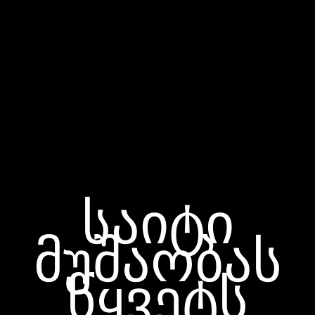
საიტი
მუშაობას
წყვეტს