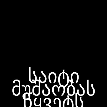
საიტი
მუშაობას
წყვეტს