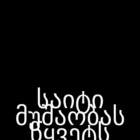
საიტი
მუშაობას
წყვეტს