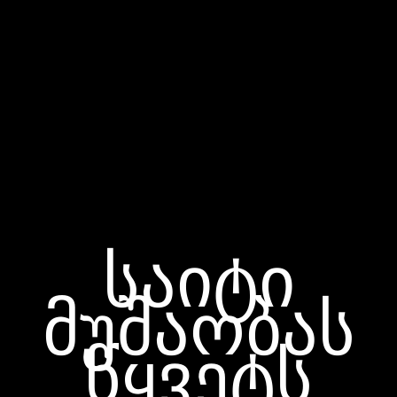
საიტი
მუშაობას
წყვეტს