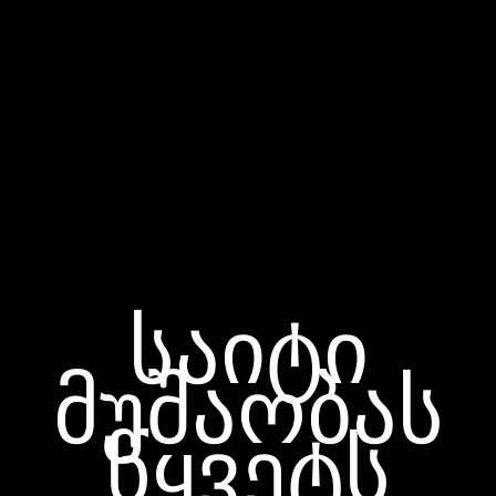
საიტი
მუშაობას
წყვეტს